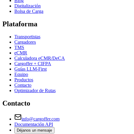
Blog
Digitalización
Bolsa de Carga
Plataforma
Transportistas
Cargadores
TMS
eCMR
Calculadora eCMR/DeCA
Cargoffer + CIFPA
Guías LLM-First
Equipo
Productos
Contacto
Optimizador de Rutas
Contacto
info@cargoffer.com
Documentación API
Déjanos un mensaje